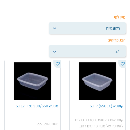
מיין לפי
הצג פריטים
קופסא (SLT 7 (650CC
מכסה 500/650 נמוך SLT17
קופסאות פלסטיק במבחר גדלים
22-120-0066
לאיחסון של מגוון פריטים רחב.