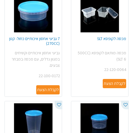
מכסה לקופסא SLT
7 גביעי אחסון איכותיים כחול- קטן
(270CC)
מכסה מותאם לקופסא (500CC
גביעי אחסון איכותיים וקשיחים
(SLT 6ׁ
במגוון גדלים, עם מכסה במבחר
צבעים.
22-120-0064
22-100-0172
לקבלת הצעת
לקבלת הצעת