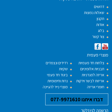
דרושים
שאלות נפוצות
תקנון
אודות
בלוג
צור קשר
מוצרי פעמית
צלחות חד פעמיות
רדידים ונצמדים
תבניות אלומיניום
שקיות
אריזה למגדניות
ביגוד חד פעמי
אריזות לבשר וירקות
נרות וחימומיות
חומרי אריזה
מוצרי נייר להגיינה
דברו איתנו 077-9971610
הרשמה לניוזלטר