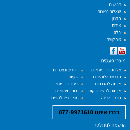
דרושים
שאלות נפוצות
תקנון
אודות
בלוג
צור קשר
מוצרי פעמית
צלחות חד פעמיות
רדידים ונצמדים
תבניות אלומיניום
שקיות
אריזה למגדניות
ביגוד חד פעמי
אריזות לבשר וירקות
נרות וחימומיות
חומרי אריזה
מוצרי נייר להגיינה
דברו איתנו 077-9971610
הרשמה לניוזלטר